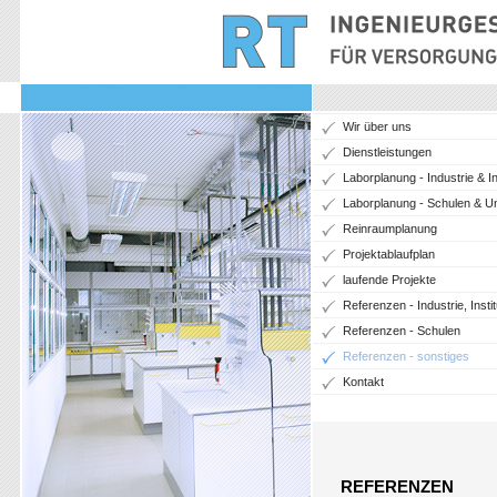
Wir über uns
Dienstleistungen
Laborplanung - Industrie & In
Laborplanung - Schulen & Un
Reinraumplanung
Projektablaufplan
laufende Projekte
Referenzen - Industrie, Instit
Referenzen - Schulen
Referenzen - sonstiges
Kontakt
REFERENZEN