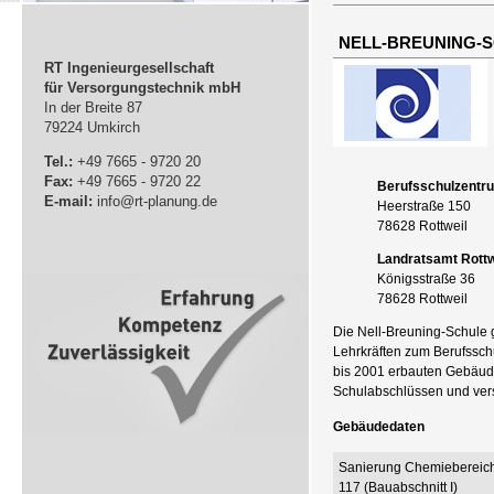
NELL-BREUNING-
RT Ingenieurgesellschaft
für Versorgungstechnik mbH
In der Breite 87
79224 Umkirch
Tel.:
+49 7665 - 9720 20
Fax:
+49 7665 - 9720 22
Berufsschulzentru
E-mail:
info@rt-planung.de
Heerstraße 150
78628 Rottweil
Landratsamt Rottw
Königsstraße 36
78628 Rottweil
Die Nell-Breuning-Schule 
Lehrkräften zum Berufssch
bis 2001 erbauten Gebäude
Schulabschlüssen und ver
Gebäudedaten
Sanierung Chemiebereic
117 (Bauabschnitt I)