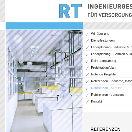
Wir über uns
Dienstleistungen
Laborplanung - Industrie & In
Laborplanung - Schulen & Un
Reinraumplanung
Projektablaufplan
laufende Projekte
Referenzen - Industrie, Instit
Referenzen - Schulen
Referenzen - sonstiges
Kontakt
REFERENZEN