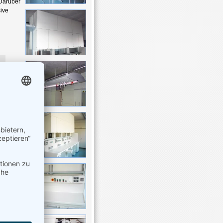
 Darüber
ive
²
²
€
²
²