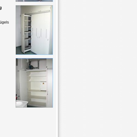
g
ügels