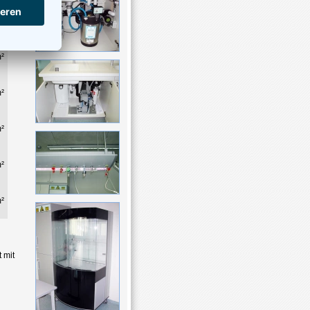
²
²
²
²
²
²
 mit