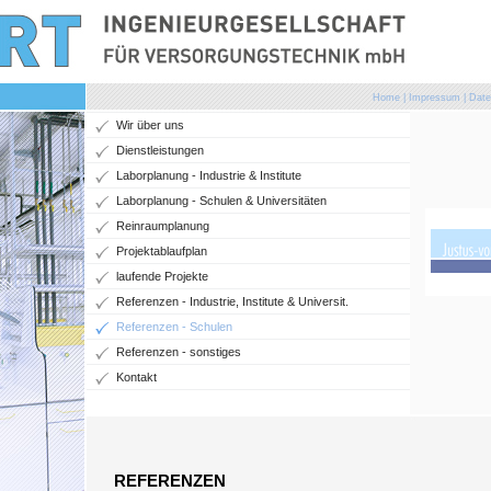
Home
|
Impressum
|
Date
Wir über uns
Dienstleistungen
Laborplanung - Industrie & Institute
Laborplanung - Schulen & Universitäten
Reinraumplanung
Projektablaufplan
laufende Projekte
Referenzen - Industrie, Institute & Universit.
Referenzen - Schulen
Referenzen - sonstiges
Kontakt
REFERENZEN