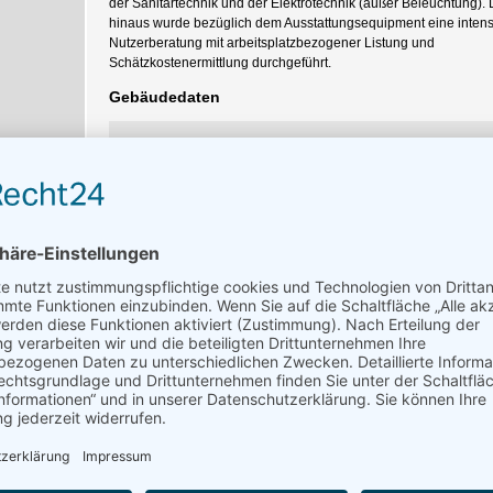
der Sanitärtechnik und der Elektrotechnik (außer Beleuchtung).
hinaus wurde bezüglich dem Ausstattungsequipment eine intens
Nutzerberatung mit arbeitsplatzbezogener Listung und
Schätzkostenermittlung durchgeführt.
Gebäudedaten
Hauptnutzfläche des Gebäudes
3.580 m
Fläche Labor und Vorbereitungsräume
550 m
Kosten der Mikrobiologischen Labore ohne
679.000 
Lehrmittel jedoch mit Mobiliar
(Gesamtplanungsumfang RT)
Nutzung der Laborfläche
- Anwendungs- und Schulungslabor Chemie
84 m
- Lehrsaal Chemie
68 m