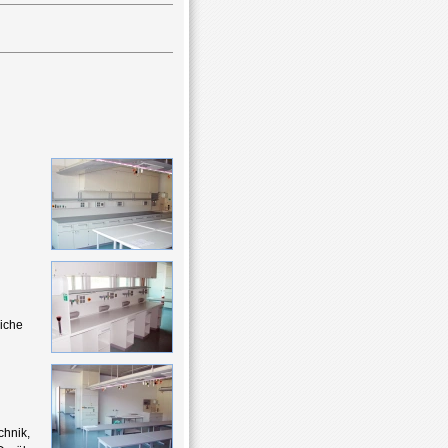
liche
chnik,