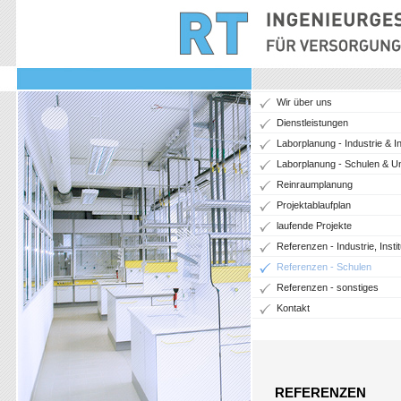
Wir über uns
Dienstleistungen
Laborplanung - Industrie & In
Laborplanung - Schulen & Un
Reinraumplanung
Projektablaufplan
laufende Projekte
Referenzen - Industrie, Instit
Referenzen - Schulen
Referenzen - sonstiges
Kontakt
REFERENZEN