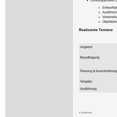
Leistungsphasen 
Entwurfs
Ausführun
Vorbereit
Objektüb
Realisierte Termine
Angebot
Beauftragung
Planung & Ausschreibung
Vergabe
Ausführung