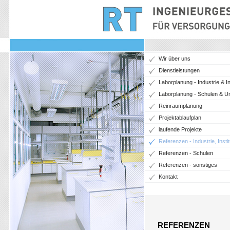
Wir über uns
Dienstleistungen
Laborplanung - Industrie & In
Laborplanung - Schulen & Un
Reinraumplanung
Projektablaufplan
laufende Projekte
Referenzen - Industrie, Instit
Referenzen - Schulen
Referenzen - sonstiges
Kontakt
REFERENZEN