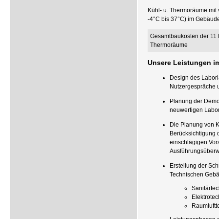
Kühl- u. Thermoräume mit
-4°C bis 37°C) im Gebäude 
Gesamtbaukosten der 11 K
Thermoräume
Unsere Leistungen i
Design des Laborl
Nutzergespräche 
Planung der Demo
neuwertigen Labo
Die Planung von K
Berücksichtigung 
einschlägigen Vor
Ausführungsüber
Erstellung der Sch
Technischen Gebä
Sanitärtec
Elektrotec
Raumluftt