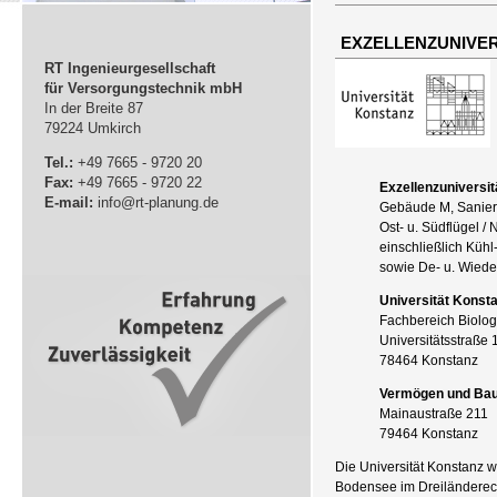
EXZELLENZUNIVER
RT Ingenieurgesellschaft
für Versorgungstechnik mbH
In der Breite 87
79224 Umkirch
Tel.:
+49 7665 - 9720 20
Fax:
+49 7665 - 9720 22
Exzellenzuniversi
E-mail:
info@rt-planung.de
Gebäude M, Sanieru
Ost- u. Südflügel 
einschließlich Küh
sowie De- u. Wied
Universität Konst
Fachbereich Biolog
Universitätsstraße 
78464 Konstanz
Vermögen und Ba
Mainaustraße 211
79464 Konstanz
Die Universität Konstanz w
Bodensee im Dreiländerec