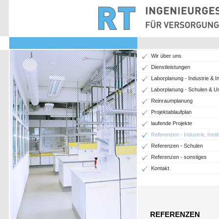
Wir über uns
Dienstleistungen
Laborplanung - Industrie & In
Laborplanung - Schulen & Un
Reinraumplanung
Projektablaufplan
laufende Projekte
Referenzen - Industrie, Instit
Referenzen - Schulen
Referenzen - sonstiges
Kontakt
REFERENZEN