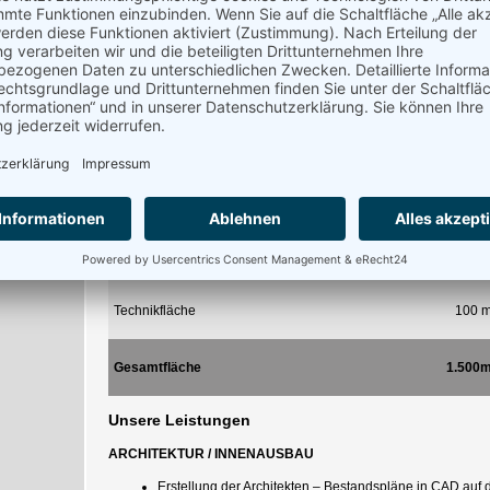
Bauabschnitt durch Umzug in den sanierten Bereich frei geräumt
Die Gesamte Maßnahme musste unter strikter und verbindlicher
Kostenbegrenzung, für die sich die RT Ingenieurgesellschaft
verantwortlich zeichnete, durchgeführt werden.
Gebäudedaten
Laborfläche
850 m
Nebennutz- / Verkehrs- / Bürofläche u. WC
550 m
Technikfläche
100 m
Gesamtfläche
1.500m
Unsere Leistungen
ARCHITEKTUR / INNENAUSBAU
Erstellung der Architekten – Bestandspläne in CAD auf