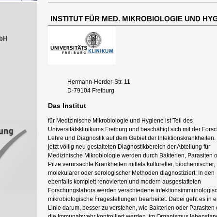
INSTITUT FÜR MED. MIKROBIOLOGIE UND HY
mbH
Hermann-Herder-Str. 11
D-79104 Freiburg
Das Institut
für Medizinische Mikrobiologie und Hygiene ist Teil des
Universitätsklinikums Freiburg und beschäftigt sich mit der Fors
Lehre und Diagnostik auf dem Gebiet der Infektionskrankheiten.
jetzt völlig neu gestalteten Diagnostikbereich der Abteilung für
Medizinische Mikrobiologie werden durch Bakterien, Parasiten 
Pilze verursachte Krankheiten mittels kultureller, biochemischer,
molekularer oder serologischer Methoden diagnostiziert. In den
ebenfalls komplett renovierten und modern ausgestatteten
Forschungslabors werden verschiedene infektionsimmunologis
mikrobiologische Fragestellungen bearbeitet. Dabei geht es in e
Linie darum, besser zu verstehen, wie Bakterien oder Parasiten
die Immunabwehr kontrolliert werden, im Organismus lebenslan