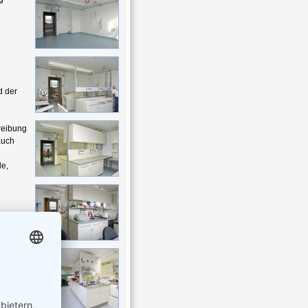
d der
hreibung
auch
e,
die
tte so
en
te