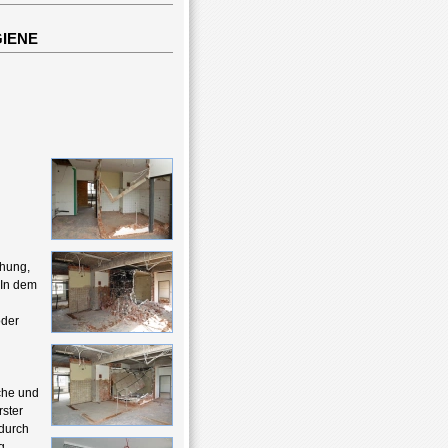
GIENE
chung,
 In dem
oder
che und
rster
 durch
g