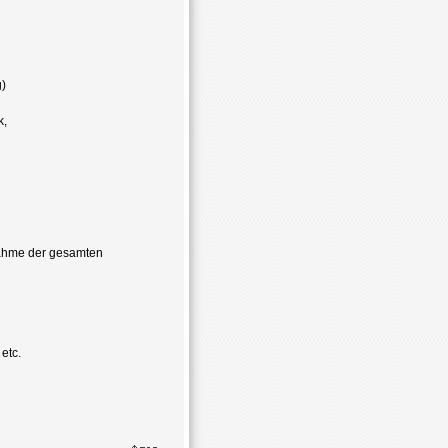
)
k,
nahme der gesamten
 etc.