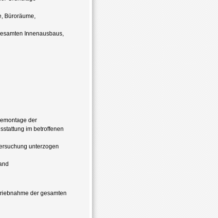
e, Büroräume,
gesamten Innenausbaus,
Demontage der
stattung im betroffenen
tersuchung unterzogen
and
etriebnahme der gesamten