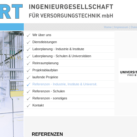
Home
|
Impressum
|
Date
Wir über uns
Dienstleistungen
Laborplanung - Industrie & Institute
Laborplanung - Schulen & Universitäten
Reinraumplanung
Projektablaufplan
laufende Projekte
Referenzen - Industrie, Institute & Universit.
Referenzen - Schulen
Referenzen - sonstiges
Kontakt
REFERENZEN