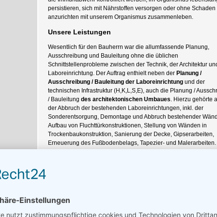
persistieren, sich mit Nährstoffen versorgen oder ohne Schaden
anzurichten mit unserem Organismus zusammenleben.
Unsere Leistungen
Wesentlich für den Bauherrn war die allumfassende Planung,
Ausschreibung und Bauleitung ohne die üblichen
Schnittstellenprobleme zwischen der Technik, der Architektur un
Laboreinrichtung. Der Auftrag enthielt neben der
Planung /
Ausschreibung / Bauleitung der Laboreinrichtung
und der
technischen Infrastruktur (H,K,L,S,E), auch die Planung / Aussc
/ Bauleitung
des architektonischen Umbaues
. Hierzu gehörte 
der Abbruch der bestehenden Laboreinrichtungen, inkl. der
Sonderentsorgung, Demontage und Abbruch bestehender Wänd
Aufbau von Fluchttürkonstruktionen, Stellung von Wänden in
Trockenbaukonstruktion, Sanierung der Decke, Gipserarbeiten,
Erneuerung des Fußbodenbelags, Tapezier- und Malerarbeiten.
Die besondere Erschwernis am Bauvorhaben lag darin, dass 
gesamten Abbruch- und Umbauarbeiten im laufenden Betrieb
durchgeführt werden mussten.
Hierzu war es erforderlich die
Maßnahme in fünf Bauabschnitte einzuteilen und die Bauabschni
abzuwickeln (provisorische Wände), dass der Laborbetrieb in d
temporär nicht betroffenen Bereichen möglich war. Nach der
Fertigstellung eines jeweiligen Bauabschnittes wurde der nächs