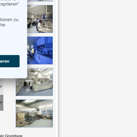
.
²
²
²
²
 der Grundlage