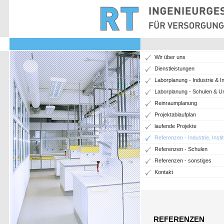
Wir über uns
Dienstleistungen
Laborplanung - Industrie & In
Laborplanung - Schulen & Un
Reinraumplanung
Projektablaufplan
laufende Projekte
Referenzen - Industrie, Instit
Referenzen - Schulen
Referenzen - sonstiges
Kontakt
REFERENZEN