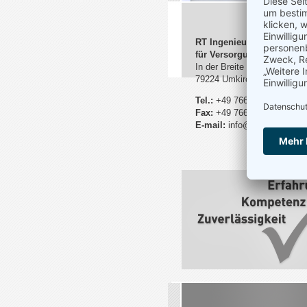
RT Ingenieurgesellschaft
für Versorgungstechnik 
In der Breite 87
79224 Umkirch
Tel.:
+49 7665 - 9720 20
Fax:
+49 7665 - 9720 22
E-mail:
info@rt-planung.de