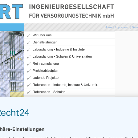
Home
|
Impressum
|
Date
Wir über uns
Dienstleistungen
Laborplanung - Industrie & Institute
Laborplanung - Schulen & Universitäten
Reinraumplanung
Projektablaufplan
laufende Projekte
Referenzen - Industrie, Institute & Universit.
Referenzen - Schulen
Referenzen - sonstiges
Kontakt
REFERENZEN